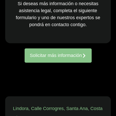
Si deseas más información o necesitas
nacionales y
asistencia legal, completa el siguiente
multinacionales
formulario y uno de nuestros expertos se
activos en todo
el país. El
pondrá en contacto contigo.
equipo, ya
consolidado, es
reconocido
constantemente
Solicitar más información
por representar
a entidades
frente a
reclamaciones
de
trabajadores,
así como en
disputas
individuales
Lindora, Calle Corrogres, Santa Ana, Costa
relacionadas