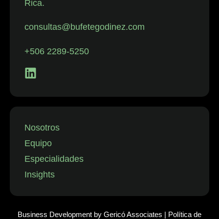
Rica.
con despidos.
La firma
consultas@bufetegodinez.com
representa con
frecuencia a
+506 2289-5250
empresas de
los sectores
financiero,
minorista y
aeronáutico, así
como a
Nosotros
instituciones
Equipo
públicas.”
Especialidades
Insights
Business Development by
Gericó Associates
|
Política de