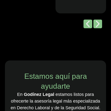
Editorial de
Chambers
and Partners,
2026
“Godínez Legal
es una sólida
firma boutique
costarricense
especializada
en derecho
Estamos aquí para
laboral y de
ayudarte
empleo, que
cuenta con una
En
Godínez Legal
estamos listos para
destacada
ofrecerte la asesoría legal más especializada
cartera de
en Derecho Laboral y de la Seguridad Social.
clientes