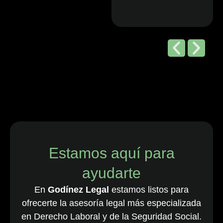
Editorial de
Chambers
and Partners,
2026
“Godínez Legal
es una sólida
firma boutique
costarricense
especializada
en derecho
Estamos aquí para
laboral y de
ayudarte
empleo, que
cuenta con una
En
Godínez Legal
estamos listos para
destacada
ofrecerte la asesoría legal más especializada
cartera de
en Derecho Laboral y de la Seguridad Social.
clientes