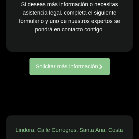
Si deseas más información o necesitas
nacionales y
asistencia legal, completa el siguiente
multinacionales
formulario y uno de nuestros expertos se
activos en todo
el país. El
pondrá en contacto contigo.
equipo, ya
consolidado, es
reconocido
constantemente
Solicitar más información
por representar
a entidades
frente a
reclamaciones
de
trabajadores,
así como en
disputas
individuales
Lindora, Calle Corrogres, Santa Ana, Costa
relacionadas