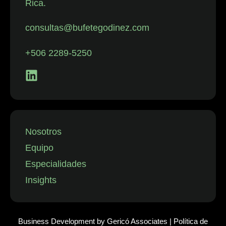
Rica.
con despidos.
La firma
consultas@bufetegodinez.com
representa con
frecuencia a
+506 2289-5250
empresas de
los sectores
financiero,
minorista y
aeronáutico, así
como a
Nosotros
instituciones
Equipo
públicas.”
Especialidades
Insights
Business Development by
Gericó Associates
|
Política de