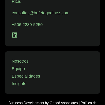
Rica.
con despidos.
La firma
consultas@bufetegodinez.com
representa con
frecuencia a
+506 2289-5250
empresas de
los sectores
financiero,
minorista y
aeronáutico, así
como a
Nosotros
instituciones
Equipo
públicas.”
Especialidades
Insights
Business Development by
Gericó Associates
|
Política de