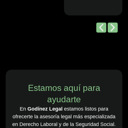
Editorial de
Chambers
and Partners,
2026
“Godínez Legal
es una sólida
firma boutique
costarricense
especializada
en derecho
Estamos aquí para
laboral y de
ayudarte
empleo, que
cuenta con una
En
Godínez Legal
estamos listos para
destacada
ofrecerte la asesoría legal más especializada
cartera de
en Derecho Laboral y de la Seguridad Social.
clientes