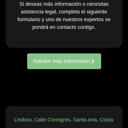
Si deseas más información o necesitas
nacionales y
asistencia legal, completa el siguiente
multinacionales
formulario y uno de nuestros expertos se
activos en todo
el país. El
pondrá en contacto contigo.
equipo, ya
consolidado, es
reconocido
constantemente
Solicitar más información
por representar
a entidades
frente a
reclamaciones
de
trabajadores,
así como en
disputas
individuales
Lindora, Calle Corrogres, Santa Ana, Costa
relacionadas