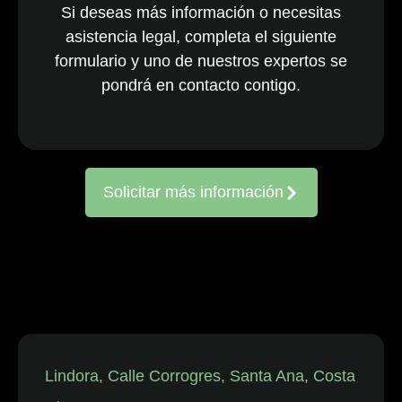
Si deseas más información o necesitas
nacionales y
asistencia legal, completa el siguiente
multinacionales
formulario y uno de nuestros expertos se
activos en todo
el país. El
pondrá en contacto contigo.
equipo, ya
consolidado, es
reconocido
constantemente
Solicitar más información
por representar
a entidades
frente a
reclamaciones
de
trabajadores,
así como en
disputas
individuales
Lindora, Calle Corrogres, Santa Ana, Costa
relacionadas