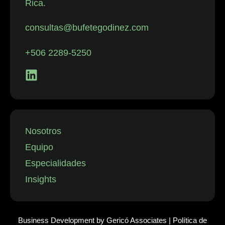
Rica.
con despidos.
La firma
consultas@bufetegodinez.com
representa con
frecuencia a
+506 2289-5250
empresas de
los sectores
financiero,
minorista y
aeronáutico, así
como a
Nosotros
instituciones
Equipo
públicas.”
Especialidades
Insights
Business Development by
Gericó Associates
|
Política de