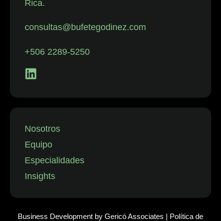
Rica.
con despidos.
La firma
consultas@bufetegodinez.com
representa con
frecuencia a
+506 2289-5250
empresas de
los sectores
financiero,
minorista y
aeronáutico, así
como a
Nosotros
instituciones
Equipo
públicas.”
Especialidades
Insights
Business Development by
Gericó Associates
|
Política de