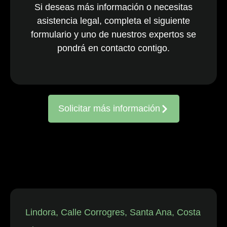
Si deseas más información o necesitas
nacionales y
asistencia legal, completa el siguiente
multinacionales
formulario y uno de nuestros expertos se
activos en todo
el país. El
pondrá en contacto contigo.
equipo, ya
consolidado, es
reconocido
constantemente
Solicitar más información
por representar
a entidades
frente a
reclamaciones
de
trabajadores,
así como en
disputas
individuales
Lindora, Calle Corrogres, Santa Ana, Costa
relacionadas