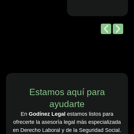
Editorial de
Chambers
and Partners,
2026
“Godínez Legal
es una sólida
firma boutique
costarricense
especializada
en derecho
Estamos aquí para
laboral y de
ayudarte
empleo, que
cuenta con una
En
Godínez Legal
estamos listos para
destacada
ofrecerte la asesoría legal más especializada
cartera de
en Derecho Laboral y de la Seguridad Social.
clientes