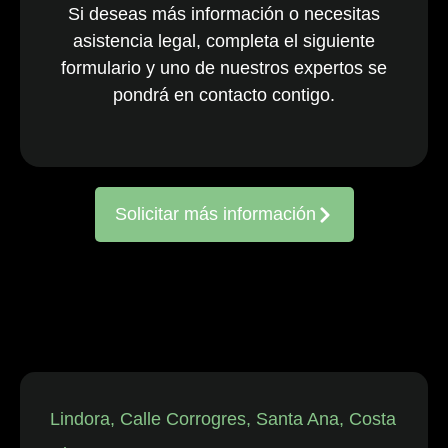
Si deseas más información o necesitas
nacionales y
asistencia legal, completa el siguiente
multinacionales
formulario y uno de nuestros expertos se
activos en todo
el país. El
pondrá en contacto contigo.
equipo, ya
consolidado, es
reconocido
constantemente
Solicitar más información
por representar
a entidades
frente a
reclamaciones
de
trabajadores,
así como en
disputas
individuales
Lindora, Calle Corrogres, Santa Ana, Costa
relacionadas