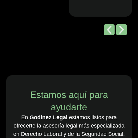
Editorial de
Chambers
and Partners,
2026
“Godínez Legal
es una sólida
firma boutique
costarricense
especializada
en derecho
Estamos aquí para
laboral y de
ayudarte
empleo, que
cuenta con una
En
Godínez Legal
estamos listos para
destacada
ofrecerte la asesoría legal más especializada
cartera de
en Derecho Laboral y de la Seguridad Social.
clientes