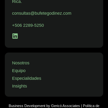
Rica.
con despidos.
La firma
consultas@bufetegodinez.com
representa con
frecuencia a
+506 2289-5250
empresas de
los sectores
financiero,
minorista y
aeronáutico, así
como a
Nosotros
instituciones
Equipo
públicas.”
Especialidades
Insights
Business Development by
Gericó Associates
|
Política de