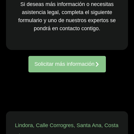
Si deseas más información o necesitas
nacionales y
asistencia legal, completa el siguiente
multinacionales
formulario y uno de nuestros expertos se
activos en todo
el país. El
pondrá en contacto contigo.
equipo, ya
consolidado, es
reconocido
constantemente
Solicitar más información
por representar
a entidades
frente a
reclamaciones
de
trabajadores,
así como en
disputas
individuales
Lindora, Calle Corrogres, Santa Ana, Costa
relacionadas