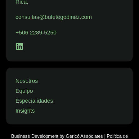
Rica.
con despidos.
La firma
consultas@bufetegodinez.com
representa con
frecuencia a
+506 2289-5250
empresas de
los sectores
financiero,
minorista y
aeronáutico, así
como a
Nosotros
instituciones
Equipo
públicas.”
Especialidades
Insights
Business Development by
Gericó Associates
|
Política de