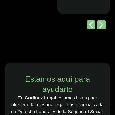
Editorial de
Chambers
and Partners,
2026
“Godínez Legal
es una sólida
firma boutique
costarricense
especializada
en derecho
Estamos aquí para
laboral y de
ayudarte
empleo, que
cuenta con una
En
Godínez Legal
estamos listos para
destacada
ofrecerte la asesoría legal más especializada
cartera de
en Derecho Laboral y de la Seguridad Social.
clientes