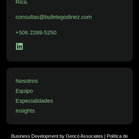
Rica.
con despidos.
La firma
consultas@bufetegodinez.com
representa con
frecuencia a
+506 2289-5250
empresas de
los sectores
financiero,
minorista y
aeronáutico, así
como a
Nosotros
instituciones
Equipo
públicas.”
Especialidades
Insights
Business Development by
Gericó Associates
|
Política de