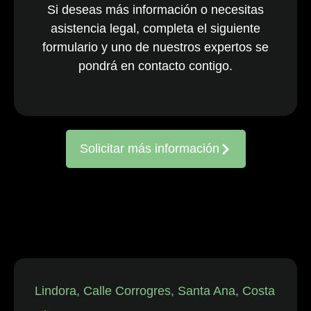
Si deseas más información o necesitas
nacionales y
asistencia legal, completa el siguiente
multinacionales
formulario y uno de nuestros expertos se
activos en todo
el país. El
pondrá en contacto contigo.
equipo, ya
consolidado, es
reconocido
constantemente
Solicitar más información
por representar
a entidades
frente a
reclamaciones
de
trabajadores,
así como en
disputas
individuales
Lindora, Calle Corrogres, Santa Ana, Costa
relacionadas