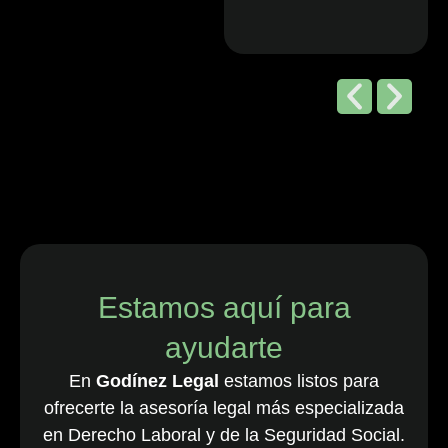
Editorial de
Chambers
and Partners,
2026
“Godínez Legal
es una sólida
firma boutique
costarricense
especializada
en derecho
Estamos aquí para
laboral y de
ayudarte
empleo, que
cuenta con una
En
Godínez Legal
estamos listos para
destacada
ofrecerte la asesoría legal más especializada
cartera de
en Derecho Laboral y de la Seguridad Social.
clientes