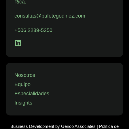
Rica.
con despidos.
La firma
consultas@bufetegodinez.com
representa con
frecuencia a
+506 2289-5250
empresas de
los sectores
financiero,
minorista y
aeronáutico, así
como a
Nosotros
instituciones
Equipo
públicas.”
Especialidades
Insights
Business Development by
Gericó Associates
|
Política de