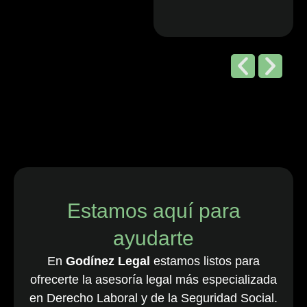
Editorial de
Chambers
and Partners,
2026
“Godínez Legal
es una sólida
firma boutique
costarricense
especializada
en derecho
Estamos aquí para
laboral y de
ayudarte
empleo, que
cuenta con una
En
Godínez Legal
estamos listos para
destacada
ofrecerte la asesoría legal más especializada
cartera de
en Derecho Laboral y de la Seguridad Social.
clientes