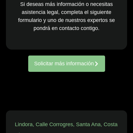
Si deseas más información o necesitas
nacionales y
asistencia legal, completa el siguiente
multinacionales
formulario y uno de nuestros expertos se
activos en todo
el país. El
pondrá en contacto contigo.
equipo, ya
consolidado, es
reconocido
constantemente
Solicitar más información
por representar
a entidades
frente a
reclamaciones
de
trabajadores,
así como en
disputas
individuales
Lindora, Calle Corrogres, Santa Ana, Costa
relacionadas