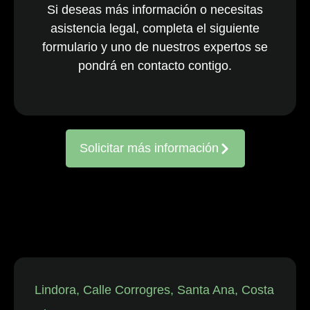
Si deseas más información o necesitas
nacionales y
asistencia legal, completa el siguiente
multinacionales
formulario y uno de nuestros expertos se
activos en todo
el país. El
pondrá en contacto contigo.
equipo, ya
consolidado, es
reconocido
constantemente
Solicitar más información
por representar
a entidades
frente a
reclamaciones
de
trabajadores,
así como en
disputas
individuales
Lindora, Calle Corrogres, Santa Ana, Costa
relacionadas