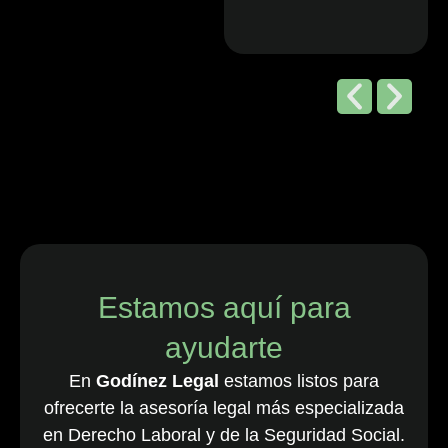
Editorial de
Chambers
and Partners,
2026
“Godínez Legal
es una sólida
firma boutique
costarricense
especializada
en derecho
Estamos aquí para
laboral y de
ayudarte
empleo, que
cuenta con una
En
Godínez Legal
estamos listos para
destacada
ofrecerte la asesoría legal más especializada
cartera de
en Derecho Laboral y de la Seguridad Social.
clientes