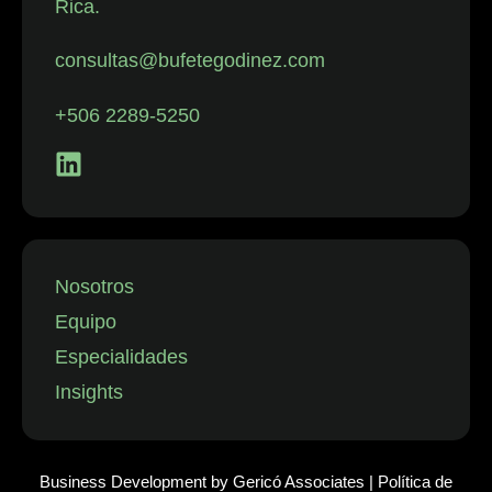
Rica.
con despidos.
La firma
consultas@bufetegodinez.com
representa con
frecuencia a
+506 2289-5250
empresas de
los sectores
financiero,
minorista y
aeronáutico, así
como a
Nosotros
instituciones
Equipo
públicas.”
Especialidades
Insights
Business Development by
Gericó Associates
|
Política de