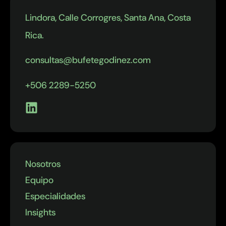
La firma
Lindora, Calle Corrogres, Santa Ana, Costa
representa con
frecuencia a
Rica.
empresas de los
sectores
consultas@bufetegodinez.com
financiero,
minorista y
+506 2289-5250
aeronáutico, así
como a
instituciones
públicas.”
Nosotros
Equipo
Especialidades
Insights