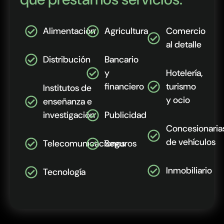
Alimentación
Agricultura
Comercio
al detalle
Distribución
Bancario
y
Hotelería,
financiero
turismo
Institutos de
y ocio
enseñanza e
investigación
Publicidad
Concesionaria
de vehículos
Telecomunicaciones
Seguros
Inmobiliario
Tecnología