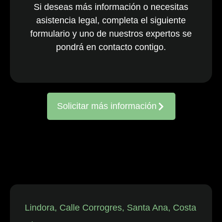
Si deseas más información o necesitas
nacionales y
asistencia legal, completa el siguiente
multinacionales
formulario y uno de nuestros expertos se
activos en todo
el país. El
pondrá en contacto contigo.
equipo, ya
consolidado, es
reconocido
constantemente
Solicitar más información
por representar
a entidades
frente a
reclamaciones
de
trabajadores,
así como en
disputas
individuales
Lindora, Calle Corrogres, Santa Ana, Costa
relacionadas