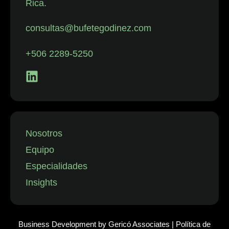
Rica.
con despidos.
La firma
consultas@bufetegodinez.com
representa con
frecuencia a
+506 2289-5250
empresas de
los sectores
financiero,
minorista y
aeronáutico, así
como a
Nosotros
instituciones
Equipo
públicas.”
Especialidades
Insights
Business Development by
Gericó Associates
|
Política de