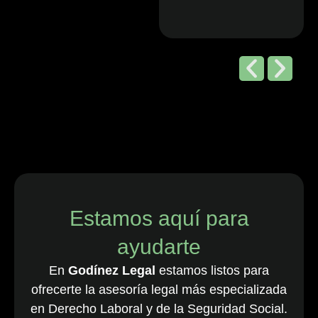
Editorial de
Chambers
and Partners,
2026
“Godínez Legal
es una sólida
firma boutique
costarricense
especializada
en derecho
Estamos aquí para
laboral y de
ayudarte
empleo, que
cuenta con una
En
Godínez Legal
estamos listos para
destacada
ofrecerte la asesoría legal más especializada
cartera de
en Derecho Laboral y de la Seguridad Social.
clientes