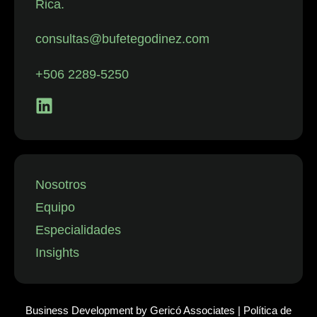
Rica.
con despidos.
La firma
consultas@bufetegodinez.com
representa con
frecuencia a
+506 2289-5250
empresas de
los sectores
financiero,
minorista y
aeronáutico, así
como a
Nosotros
instituciones
Equipo
públicas.”
Especialidades
Insights
Business Development by
Gericó Associates
|
Política de