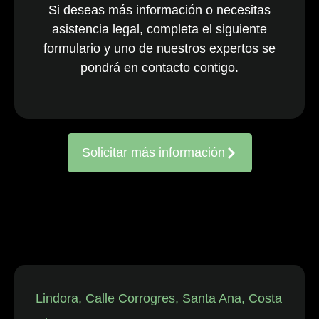
Si deseas más información o necesitas
nacionales y
asistencia legal, completa el siguiente
multinacionales
formulario y uno de nuestros expertos se
activos en todo
el país. El
pondrá en contacto contigo.
equipo, ya
consolidado, es
reconocido
constantemente
Solicitar más información
por representar
a entidades
frente a
reclamaciones
de
trabajadores,
así como en
disputas
individuales
Lindora, Calle Corrogres, Santa Ana, Costa
relacionadas