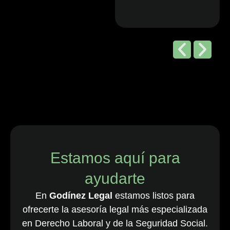
Editorial de
Chambers
and Partners,
2026
“Godínez Legal
es una sólida
firma boutique
costarricense
especializada
en derecho
Estamos aquí para
laboral y de
ayudarte
empleo, que
cuenta con una
En
Godínez Legal
estamos listos para
destacada
ofrecerte la asesoría legal más especializada
cartera de
en Derecho Laboral y de la Seguridad Social.
clientes