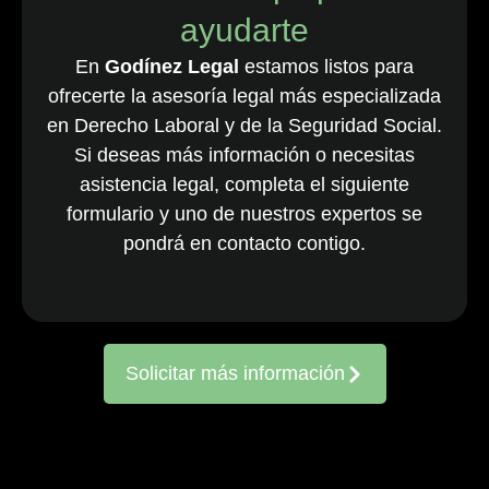
ayudarte
empleo, que
cuenta con una
En
Godínez Legal
estamos listos para
destacada
ofrecerte la asesoría legal más especializada
cartera de
en Derecho Laboral y de la Seguridad Social.
clientes
Si deseas más información o necesitas
nacionales y
asistencia legal, completa el siguiente
multinacionales
formulario y uno de nuestros expertos se
activos en todo
el país. El
pondrá en contacto contigo.
equipo, ya
consolidado, es
reconocido
constantemente
Solicitar más información
por representar
a entidades
frente a
reclamaciones
de