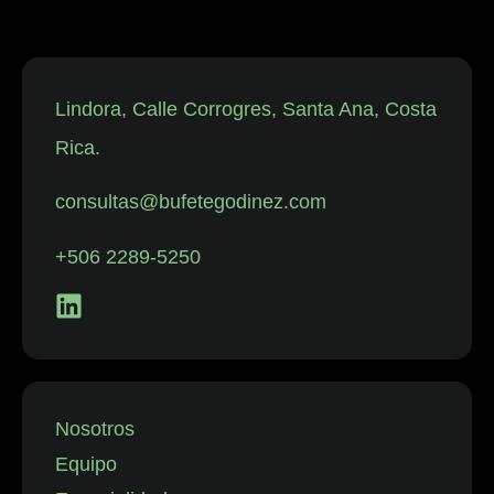
trabajadores,
así como en
disputas
individuales
Lindora, Calle Corrogres, Santa Ana, Costa
relacionadas
Rica.
con despidos.
La firma
consultas@bufetegodinez.com
representa con
frecuencia a
+506 2289-5250
empresas de
los sectores
financiero,
minorista y
aeronáutico, así
como a
Nosotros
instituciones
Equipo
públicas.”