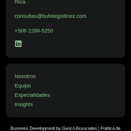
Rica.
con despidos.
La firma
consultas@bufetegodinez.com
representa con
frecuencia a
+506 2289-5250
empresas de
los sectores
financiero,
minorista y
aeronáutico, así
como a
Nosotros
instituciones
Equipo
públicas.”
Especialidades
Insights
Business Development by
Gericó Associates
|
Política de