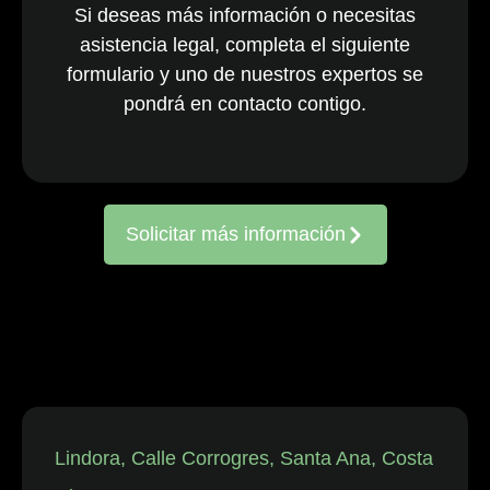
Si deseas más información o necesitas
nacionales y
asistencia legal, completa el siguiente
multinacionales
formulario y uno de nuestros expertos se
activos en todo
el país. El
pondrá en contacto contigo.
equipo, ya
consolidado, es
reconocido
constantemente
Solicitar más información
por representar
a entidades
frente a
reclamaciones
de
trabajadores,
así como en
disputas
individuales
Lindora, Calle Corrogres, Santa Ana, Costa
relacionadas