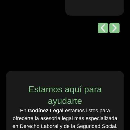
Editorial de
Chambers
and Partners,
2026
“Godínez Legal
es una sólida
firma boutique
costarricense
especializada
en derecho
Estamos aquí para
laboral y de
ayudarte
empleo, que
cuenta con una
En
Godínez Legal
estamos listos para
destacada
ofrecerte la asesoría legal más especializada
cartera de
en Derecho Laboral y de la Seguridad Social.
clientes