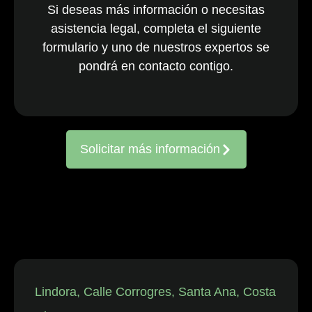
Si deseas más información o necesitas
nacionales y
asistencia legal, completa el siguiente
multinacionales
formulario y uno de nuestros expertos se
activos en todo
el país. El
pondrá en contacto contigo.
equipo, ya
consolidado, es
reconocido
constantemente
Solicitar más información
por representar
a entidades
frente a
reclamaciones
de
trabajadores,
así como en
disputas
individuales
Lindora, Calle Corrogres, Santa Ana, Costa
relacionadas