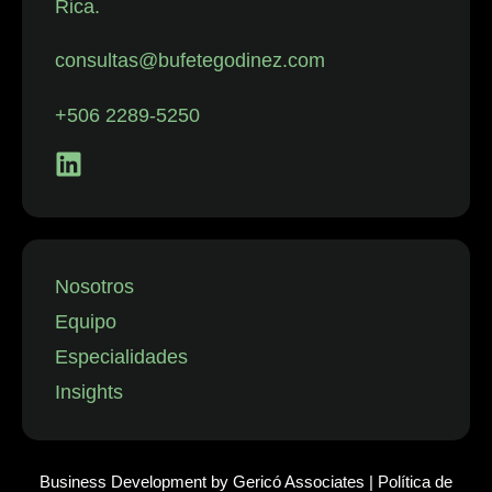
Rica.
con despidos.
La firma
consultas@bufetegodinez.com
representa con
frecuencia a
+506 2289-5250
empresas de
los sectores
financiero,
minorista y
aeronáutico, así
como a
Nosotros
instituciones
Equipo
públicas.”
Especialidades
Insights
Business Development by
Gericó Associates
|
Política de