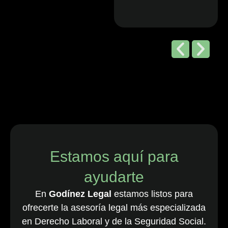
Editorial de
Chambers
and Partners,
2026
“Godínez Legal
es una sólida
firma boutique
costarricense
especializada
en derecho
Estamos aquí para
laboral y de
ayudarte
empleo, que
cuenta con una
En
Godínez Legal
estamos listos para
destacada
ofrecerte la asesoría legal más especializada
cartera de
en Derecho Laboral y de la Seguridad Social.
clientes