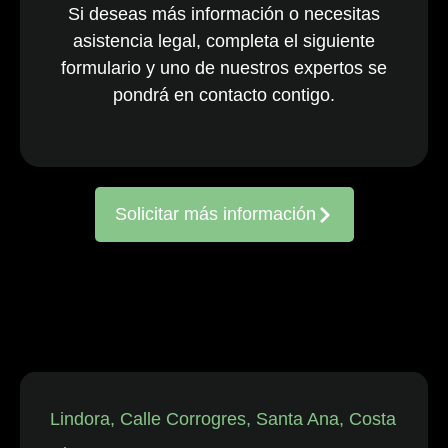
Si deseas más información o necesitas
nacionales y
asistencia legal, completa el siguiente
multinacionales
formulario y uno de nuestros expertos se
activos en todo
el país. El
pondrá en contacto contigo.
equipo, ya
consolidado, es
reconocido
constantemente
Solicitar más información
por representar
a entidades
frente a
reclamaciones
de
trabajadores,
así como en
disputas
individuales
Lindora, Calle Corrogres, Santa Ana, Costa
relacionadas