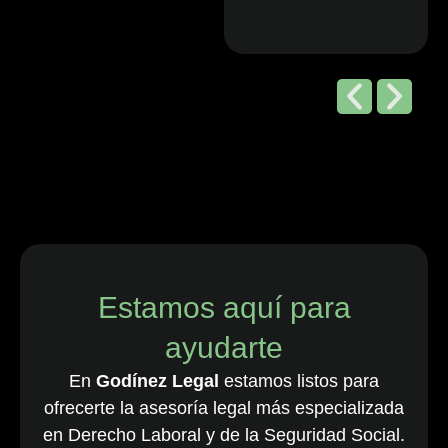
Editorial de
Chambers
and Partners,
2026
“Godínez Legal
es una sólida
firma boutique
costarricense
especializada
en derecho
Estamos aquí para
laboral y de
ayudarte
empleo, que
cuenta con una
En
Godínez Legal
estamos listos para
destacada
ofrecerte la asesoría legal más especializada
cartera de
en Derecho Laboral y de la Seguridad Social.
clientes