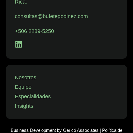
Rica.
con despidos.
La firma
consultas@bufetegodinez.com
representa con
frecuencia a
+506 2289-5250
empresas de
los sectores
financiero,
minorista y
aeronáutico, así
como a
Nosotros
instituciones
Equipo
públicas.”
Especialidades
Insights
Business Development by
Gericó Associates
|
Política de