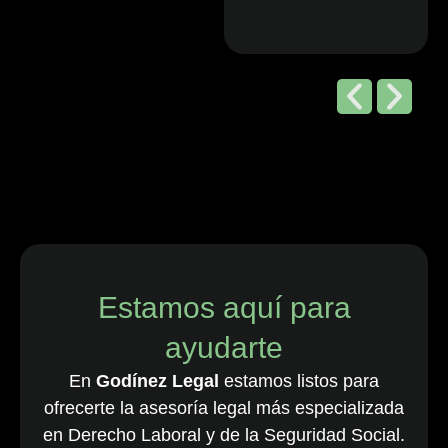
Editorial de
Chambers
and Partners,
2026
“Godínez Legal
es una sólida
firma boutique
costarricense
especializada
en derecho
Estamos aquí para
laboral y de
ayudarte
empleo, que
cuenta con una
En
Godínez Legal
estamos listos para
destacada
ofrecerte la asesoría legal más especializada
cartera de
en Derecho Laboral y de la Seguridad Social.
clientes