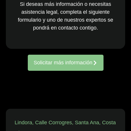
Si deseas más información o necesitas
nacionales y
asistencia legal, completa el siguiente
multinacionales
formulario y uno de nuestros expertos se
activos en todo
el país. El
pondrá en contacto contigo.
equipo, ya
consolidado, es
reconocido
constantemente
Solicitar más información
por representar
a entidades
frente a
reclamaciones
de
trabajadores,
así como en
disputas
individuales
Lindora, Calle Corrogres, Santa Ana, Costa
relacionadas