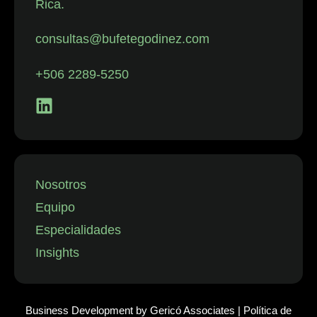
Rica.
con despidos.
La firma
consultas@bufetegodinez.com
representa con
frecuencia a
+506 2289-5250
empresas de
los sectores
financiero,
minorista y
aeronáutico, así
como a
Nosotros
instituciones
Equipo
públicas.”
Especialidades
Insights
Business Development by
Gericó Associates
|
Política de