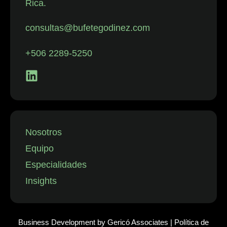
Rica.
con despidos.
La firma
consultas@bufetegodinez.com
representa con
frecuencia a
+506 2289-5250
empresas de
los sectores
financiero,
minorista y
aeronáutico, así
como a
Nosotros
instituciones
Equipo
públicas.”
Especialidades
Insights
Business Development by
Gericó Associates
|
Política de