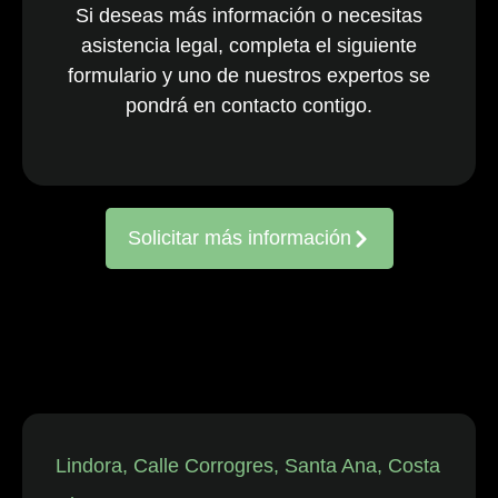
Si deseas más información o necesitas
nacionales y
asistencia legal, completa el siguiente
multinacionales
formulario y uno de nuestros expertos se
activos en todo
el país. El
pondrá en contacto contigo.
equipo, ya
consolidado, es
reconocido
constantemente
Solicitar más información
por representar
a entidades
frente a
reclamaciones
de
trabajadores,
así como en
disputas
individuales
Lindora, Calle Corrogres, Santa Ana, Costa
relacionadas