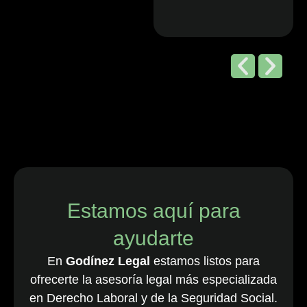
Editorial de
Chambers
and Partners,
2026
“Godínez Legal
es una sólida
firma boutique
costarricense
especializada
en derecho
Estamos aquí para
laboral y de
ayudarte
empleo, que
cuenta con una
En
Godínez Legal
estamos listos para
destacada
ofrecerte la asesoría legal más especializada
cartera de
en Derecho Laboral y de la Seguridad Social.
clientes